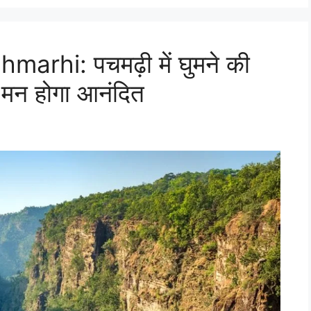
marhi: पचमढ़ी में घुमने की
े मन होगा आनंदित